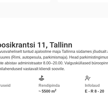
osikrantsi 11, Tallinn
usvaheliselt tuntud ajalooline maja Tallinna südames jõudsalt
 juures (Rimi, autopesula, parkimismaja). Head parkimistingimu
nte abistav administraator 8.00–20.00. Valgusküllased büroopin
ilahendused vastavalt kliendi soovile.
ruseid
Rendipinda
Infolaud
2
~ 5500 m
E - R 8 - 20