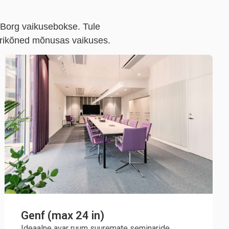
 Borg vaikusebokse. Tule
ärikõned mõnusas vaikuses.
Genf (max 24 in)
Ideaalne avar ruum suuremate seminaride