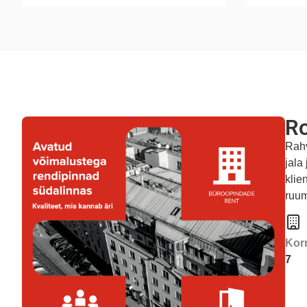
Ro
Rahv
jala
klie
ruum
Kor
7