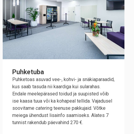
Puhketuba
Puhketoas asuvad vee-, kohvi- ja snäkiaparaadid,
kus saab tasuda nii kaardiga kui sularahas.
Endale meelepärased toidud ja suupisted võib
ise kaasa tuua või ka kohapeal tellida. Vajadusel
soovitame
caterin
g teenuse pakkujaid. Võtke
meiega ühendust lisainfo saamiseks. Alates 7
tunnist rakendub päevahind 270 €.