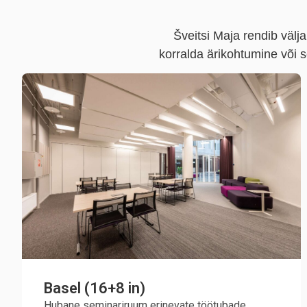
Šveitsi Maja rendib väl
korralda ärikohtumine või
Basel (16+8 in)
Hubane seminariruum erinevate töötubade,