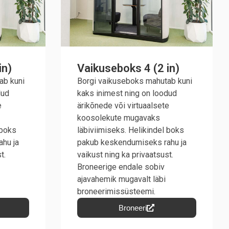
in)
Vaikuseboks 4 (2 in)
ab kuni
Borgi vaikuseboks mahutab kuni
dud
kaks inimest ning on loodud
e
ärikõnede või virtuaalsete
koosolekute mugavaks
 boks
läbiviimiseks. Helikindel boks
hu ja
pakub keskendumiseks rahu ja
t.
vaikust ning ka privaatsust.
Broneerige endale sobiv
ajavahemik mugavalt läbi
broneerimissüsteemi.
Broneeri