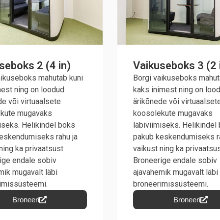
seboks 2 (4 in)
Vaikuseboks 3 (2 
aikuseboks mahutab kuni
Borgi vaikuseboks mahut
mest ning on loodud
kaks inimest ning on loo
e või virtuaalsete
ärikõnede või virtuaalset
ekute mugavaks
koosolekute mugavaks
iseks. Helikindel boks
läbiviimiseks. Helikindel
eskendumiseks rahu ja
pakub keskendumiseks ra
ning ka privaatsust.
vaikust ning ka privaatsus
ige endale sobiv
Broneerige endale sobiv
mik mugavalt läbi
ajavahemik mugavalt läbi
imissüsteemi.
broneerimissüsteemi.
Broneeri
Broneeri