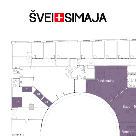
Puhketuba
01
04
03
02
Basel (1
Bern (ma