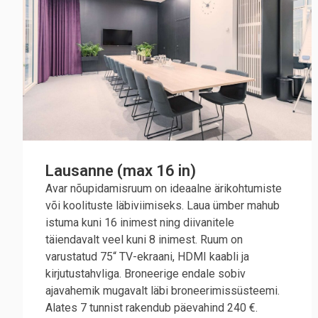
Lausanne (max 16 in)
Avar nõupidamisruum on ideaalne ärikohtumiste
või koolituste läbiviimiseks. Laua ümber mahub
istuma kuni 16 inimest ning diivanitele
täiendavalt veel kuni 8 inimest. Ruum on
varustatud 75“ TV-ekraani, HDMI kaabli ja
kirjutustahvliga. Broneerige endale sobiv
ajavahemik mugavalt läbi broneerimissüsteemi.
Alates 7 tunnist rakendub päevahind 240 €.