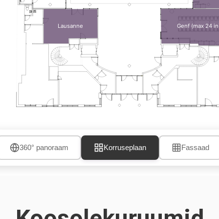
Lausanne
Genf (max 24 in
360° panoraam
Korruseplaan
Fassaad
Koosolekuruumid