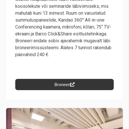
koosolekute või seminaride läbiviimiseks, mis
mahutab kuni 13 inimest. Ruum on varustatud
summutuspaneelide, Kandao 360° All-in-one
Conferencing kaamera, mikrofoni, kõlari, 75“ TV-
ekraani ja Barco Click&Share esitlustehnikaga.
Broneeri endale sobiv ajavahemik mugavalt läbi
broneerimissüsteemi. Alates 7 tunnist rakendub
päevahind 240 €.
Broneeri