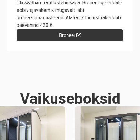
Click&Share esitlustehnikaga. Broneerige endale
sobiv ajavahemik mugavalt läbi
broneerimissüsteemi. Alates 7 tunnist rakendub
päevahind 420 €.
Broneeri
Vaikuseboksid