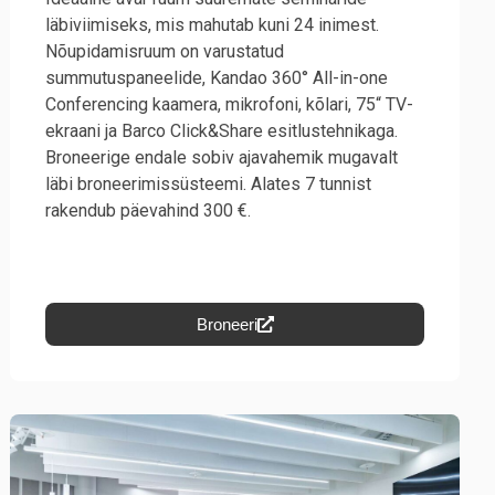
läbiviimiseks, mis mahutab kuni 24 inimest.
Nõupidamisruum on varustatud
summutuspaneelide, Kandao 360° All-in-one
Conferencing kaamera, mikrofoni, kõlari, 75“ TV-
ekraani ja Barco Click&Share esitlustehnikaga.
Broneerige endale sobiv ajavahemik mugavalt
läbi broneerimissüsteemi. Alates 7 tunnist
rakendub päevahind 300 €.
Broneeri