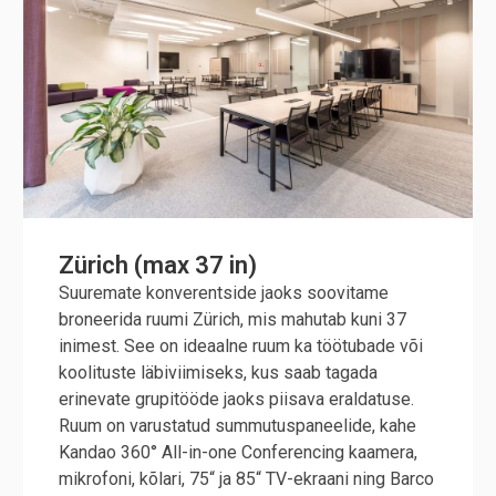
Zürich (max 37 in)
Suuremate konverentside jaoks soovitame
broneerida ruumi Zürich, mis mahutab kuni 37
inimest. See on ideaalne ruum ka töötubade või
koolituste läbiviimiseks, kus saab tagada
erinevate grupitööde jaoks piisava eraldatuse.
Ruum on varustatud summutuspaneelide, kahe
Kandao 360° All-in-one Conferencing kaamera,
mikrofoni, kõlari, 75“ ja 85“ TV-ekraani ning Barco