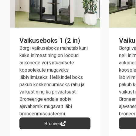
Vaikuseboks 1 (2 in)
Vaiku
Borgi vaikuseboks mahutab kuni
Borgi v
kaks inimest ning on loodud
neli ini
ärikõnede või virtuaalsete
ärikõned
koosolekute mugavaks
koosol
läbiviimiseks. Helikindel boks
läbiviim
pakub keskendumiseks rahu ja
pakub k
vaikust ning ka privaatsust.
vaikust 
Broneerige endale sobiv
Broneer
ajavahemik mugavalt läbi
ajavahe
broneerimissüsteemi.
broneer
Broneeri