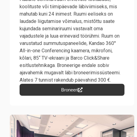
koolituste või tiimipäevade läbiviimiseks, mis
mahutab kuni 24 inimest. Ruumi eeliseks on
laudade liigutamise võimalus, mistõttu saate
kujundada seminariruumi vastavalt oma
vajadustele ja luua erinevaid töörühmi. Ruum on
varustatud summutuspaneelide, Kandao 360°
All-in-one Conferencing kaamera, mikrofoni,
kõlari, 85“ TV-ekraani ja Barco Click&Share
esitlustehnikaga. Broneerige endale sobiv
ajavahemik mugavalt läbi broneerimissüsteemi.
Alates 7 tunnist rakendub päevahind 300 €.
Broneeri