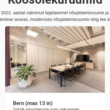
ja 2022. aastal valminud tipptasemel nõupidamisruume ja
 seminar avaras, modernses nõupidamisruumis ning tee 
Bern (max 13 in)
Sobilik nõupidamiste ruum väiksemate