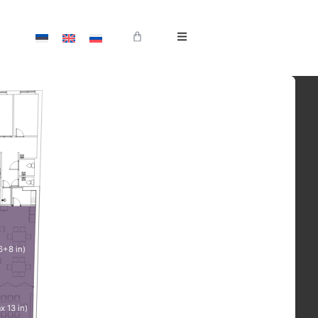
6+8 in)
x 13 in)